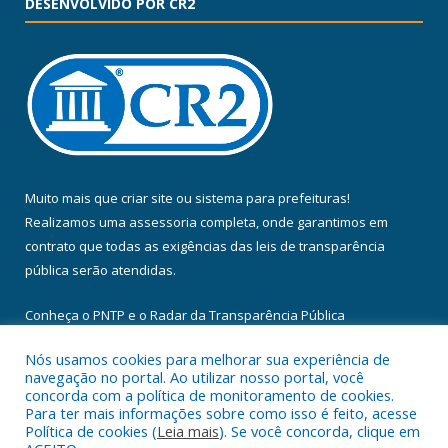
DESENVOLVIDO POR CR2
Muito mais que
criar site
ou
sistema para prefeituras
!
Realizamos uma
assessoria
completa, onde garantimos em
contrato que todas as exigências das
leis de transparência
pública
serão atendidas.
Conheça o
PNTP
e o
Radar da Transparência Pública
Nós usamos cookies para melhorar sua experiência de
navegação no portal. Ao utilizar nosso portal, você
concorda com a política de monitoramento de cookies.
Para ter mais informações sobre como isso é feito, acesse
Todos os direitos reservados a Câmara Municipal de Floresta do
Política de cookies (
Leia mais
). Se você concorda, clique em
Araguaia.