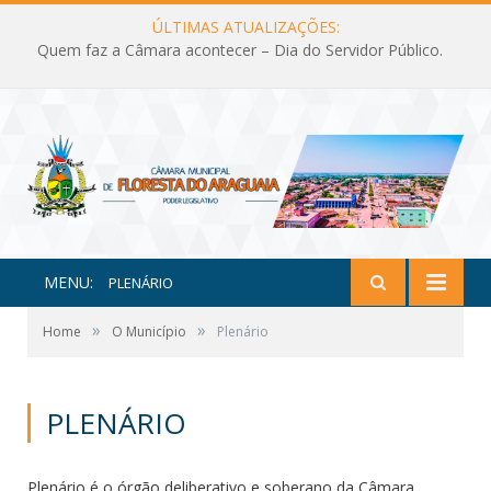
ÚLTIMAS ATUALIZAÇÕES:
Quem faz a Câmara acontecer – Dia do Servidor Público.
MENU:
PLENÁRIO
»
»
Home
O Município
Plenário
PLENÁRIO
Plenário é o órgão deliberativo e soberano da Câmara