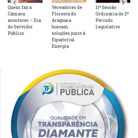
Quem faz a
Vereadores de
11ª Sessão
Câmara
Floresta do
Ordinária do 2º
acontecer – Dia
Araguaia
Período
do Servidor
buscam
Legislativo
Público.
soluções junto à
Equatorial
Energia