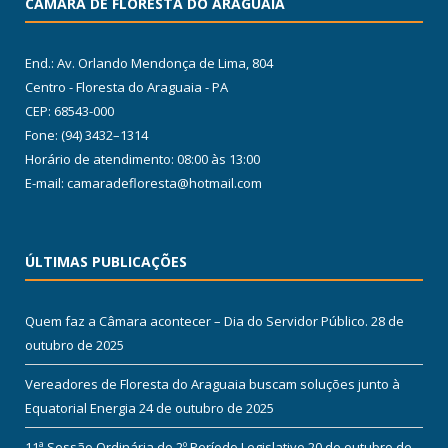
CÂMARA DE FLORESTA DO ARAGUAIA
End.: Av. Orlando Mendonça de Lima, 804
Centro - Floresta do Araguaia - PA
CEP: 68543-000
Fone: (94) 3432–1314
Horário de atendimento: 08:00 às 13:00
E-mail: camaradefloresta@hotmail.com
ÚLTIMAS PUBLICAÇÕES
Quem faz a Câmara acontecer – Dia do Servidor Público.
28 de
outubro de 2025
Vereadores de Floresta do Araguaia buscam soluções junto à
Equatorial Energia
24 de outubro de 2025
11ª Sessão Ordinária do 2º Período Legislativo
20 de outubro de