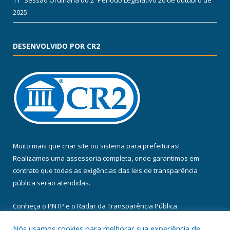
11ª Sessão Ordinária do 2º Período Legislativo
20 de outubro de
2025
DESENVOLVIDO POR CR2
Muito mais que
criar site
ou
sistema para prefeituras
!
Realizamos uma
assessoria
completa, onde garantimos em
contrato que todas as exigências das
leis de transparência
pública
serão atendidas.
Conheça o
PNTP
e o
Radar da Transparência Pública
Nós usamos cookies para melhorar sua experiência de