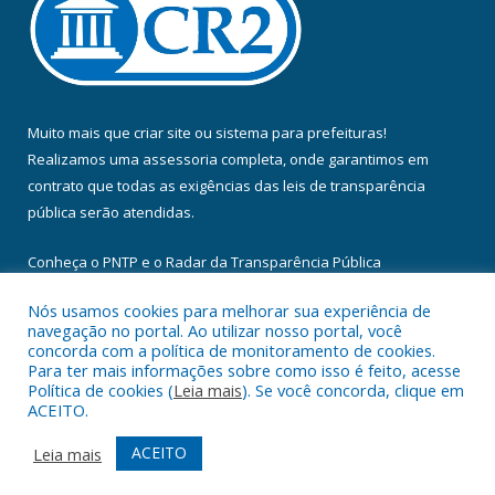
Muito mais que
criar site
ou
sistema para prefeituras
!
Realizamos uma
assessoria
completa, onde garantimos em
contrato que todas as exigências das
leis de transparência
pública
serão atendidas.
Conheça o
PNTP
e o
Radar da Transparência Pública
Nós usamos cookies para melhorar sua experiência de
navegação no portal. Ao utilizar nosso portal, você
concorda com a política de monitoramento de cookies.
Para ter mais informações sobre como isso é feito, acesse
Todos os direitos reservados a Câmara Municipal de Floresta do
Política de cookies (
Leia mais
). Se você concorda, clique em
Araguaia.
ACEITO.
Mapa do Site
Acessar Área Administrativa
ACEITO
Leia mais
Acessar Webmail