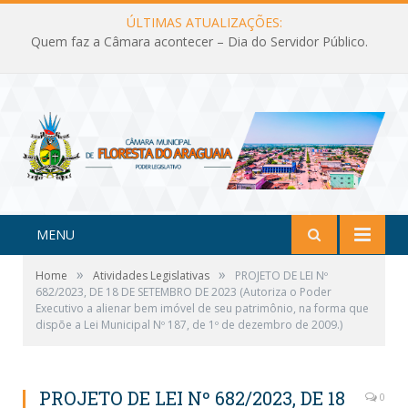
ÚLTIMAS ATUALIZAÇÕES:
Quem faz a Câmara acontecer – Dia do Servidor Público.
MENU
»
»
Home
Atividades Legislativas
PROJETO DE LEI Nº
682/2023, DE 18 DE SETEMBRO DE 2023 (Autoriza o Poder
Executivo a alienar bem imóvel de seu patrimônio, na forma que
dispõe a Lei Municipal Nº 187, de 1º de dezembro de 2009.)
PROJETO DE LEI Nº 682/2023, DE 18
0