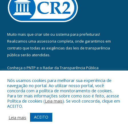
Muito mais que
criar site
ou
sistema para prefeituras
!
Realizamos uma
assessoria
completa, onde garantimos em
contrato que todas as exigências das
leis de transparência
pública
serão atendidas.
Conheça o
PNTP
e o
Radar da Transparência Pública
Nós usamos cookies para melhorar sua experiência de
navegação no portal. Ao utilizar nosso portal, você
concorda com a política de monitoramento de cookies.
Para ter mais informações sobre como isso é feito, acesse
Todos os direitos reservados a Câmara Municipal de Floresta do
Política de cookies (
Leia mais
). Se você concorda, clique em
Araguaia.
ACEITO.
Mapa do Site
Acessar Área Administrativa
ACEITO
Leia mais
Acessar Webmail