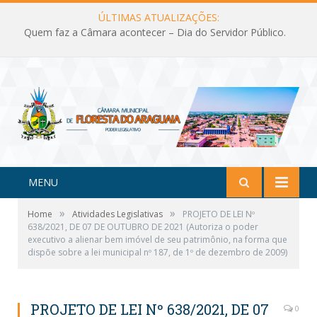
ÚLTIMAS ATUALIZAÇÕES:
Quem faz a Câmara acontecer – Dia do Servidor Público.
MENU
»
»
Home
Atividades Legislativas
PROJETO DE LEI Nº
638/2021, DE 07 DE OUTUBRO DE 2021 (Autoriza o poder
executivo a alienar bem imóvel de seu patrimônio, na forma que
dispõe sobre a lei municipal nº 187, de 1º de dezembro de 2009)
PROJETO DE LEI Nº 638/2021, DE 07
0