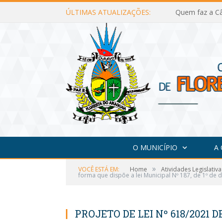
ÚLTIMAS ATUALIZAÇÕES:
Quem faz a Câ
O MUNICÍPIO
A
»
VOCÊ ESTÁ EM:
Home
Atividades Legislativa
forma que dispõe a lei Municipal Nº 187, de 1º de
PROJETO DE LEI Nº 618/2021 DE