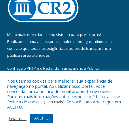
Muito mais que
criar site
ou
sistema para prefeituras
!
Realizamos uma
assessoria
completa, onde garantimos em
contrato que todas as exigências das
leis de transparência
pública
serão atendidas.
Conheça o
PNTP
e o
Radar da Transparência Pública
Nós usamos cookies para melhorar sua experiência de
navegação no portal. Ao utilizar nosso portal, você
concorda com a política de monitoramento de cookies.
Para ter mais informações sobre como isso é feito, acesse
Todos os direitos reservados a Câmara Municipal de Floresta do
Política de cookies (
Leia mais
). Se você concorda, clique em
Araguaia.
ACEITO.
Mapa do Site
Acessar Área Administrativa
ACEITO
Leia mais
Acessar Webmail