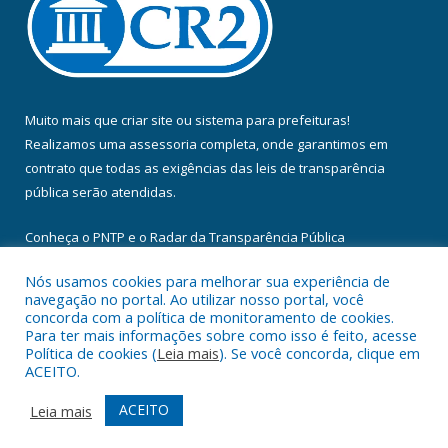
Muito mais que
criar site
ou
sistema para prefeituras
!
Realizamos uma
assessoria
completa, onde garantimos em
contrato que todas as exigências das
leis de transparência
pública
serão atendidas.
Conheça o
PNTP
e o
Radar da Transparência Pública
Nós usamos cookies para melhorar sua experiência de
navegação no portal. Ao utilizar nosso portal, você
concorda com a política de monitoramento de cookies.
Para ter mais informações sobre como isso é feito, acesse
Todos os direitos reservados a Câmara Municipal de Floresta do
Política de cookies (
Leia mais
). Se você concorda, clique em
Araguaia.
ACEITO.
Mapa do Site
Acessar Área Administrativa
ACEITO
Leia mais
Acessar Webmail