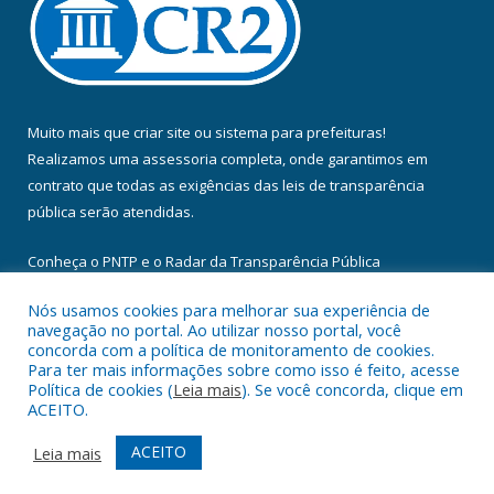
Muito mais que
criar site
ou
sistema para prefeituras
!
Realizamos uma
assessoria
completa, onde garantimos em
contrato que todas as exigências das
leis de transparência
pública
serão atendidas.
Conheça o
PNTP
e o
Radar da Transparência Pública
Nós usamos cookies para melhorar sua experiência de
navegação no portal. Ao utilizar nosso portal, você
concorda com a política de monitoramento de cookies.
Para ter mais informações sobre como isso é feito, acesse
Todos os direitos reservados a Câmara Municipal de Floresta do
Política de cookies (
Leia mais
). Se você concorda, clique em
Araguaia.
ACEITO.
Mapa do Site
Acessar Área Administrativa
ACEITO
Leia mais
Acessar Webmail