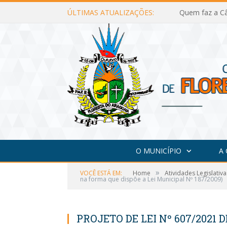
ÚLTIMAS ATUALIZAÇÕES:
Quem faz a Câ
O MUNICÍPIO
A
»
VOCÊ ESTÁ EM:
Home
Atividades Legislativa
na forma que dispõe a Lei Municipal Nº 187/2009)
PROJETO DE LEI Nº 607/2021 D