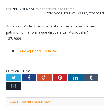
POR
ADMINISTRADOR
EM
25 DE NOVEMBRO DE 2020
ATIVIDADES LEGISLATIVAS
,
PROJETOS DE LEI
Autoriza o Poder Executivo a alienar bem imóvel de seu
patrimônio, na forma que dispõe a Lei Municipal n °
187/2009
Clique aqui para visualizar
COMPARTILHAR:
Twitter
Facebook
Google+
Pinterest
LinkedIn
Tumblr
Email
CONTEÚDO RELACIONADO