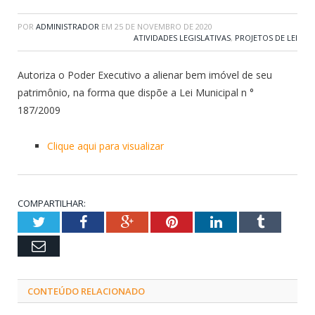
POR
ADMINISTRADOR
EM
25 DE NOVEMBRO DE 2020
ATIVIDADES LEGISLATIVAS
,
PROJETOS DE LEI
Autoriza o Poder Executivo a alienar bem imóvel de seu
patrimônio, na forma que dispõe a Lei Municipal n °
187/2009
Clique aqui para visualizar
COMPARTILHAR:
Twitter
Facebook
Google+
Pinterest
LinkedIn
Tumblr
Email
CONTEÚDO RELACIONADO