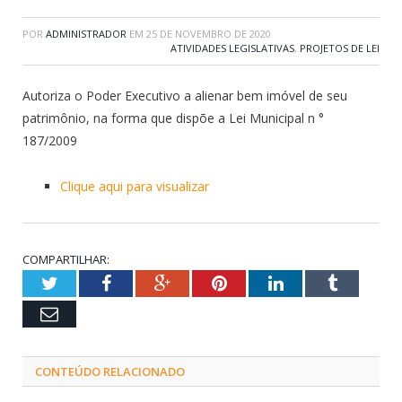
POR
ADMINISTRADOR
EM
25 DE NOVEMBRO DE 2020
ATIVIDADES LEGISLATIVAS
,
PROJETOS DE LEI
Autoriza o Poder Executivo a alienar bem imóvel de seu
patrimônio, na forma que dispõe a Lei Municipal n °
187/2009
Clique aqui para visualizar
COMPARTILHAR:
Twitter
Facebook
Google+
Pinterest
LinkedIn
Tumblr
Email
CONTEÚDO RELACIONADO