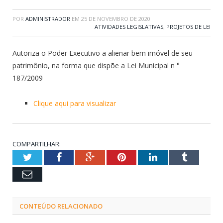
POR
ADMINISTRADOR
EM
25 DE NOVEMBRO DE 2020
ATIVIDADES LEGISLATIVAS
,
PROJETOS DE LEI
Autoriza o Poder Executivo a alienar bem imóvel de seu
patrimônio, na forma que dispõe a Lei Municipal n °
187/2009
Clique aqui para visualizar
COMPARTILHAR:
Twitter
Facebook
Google+
Pinterest
LinkedIn
Tumblr
Email
CONTEÚDO RELACIONADO