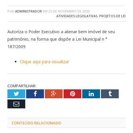
POR
ADMINISTRADOR
EM
25 DE NOVEMBRO DE 2020
ATIVIDADES LEGISLATIVAS
,
PROJETOS DE LEI
Autoriza o Poder Executivo a alienar bem imóvel de seu
patrimônio, na forma que dispõe a Lei Municipal n °
187/2009
Clique aqui para visualizar
COMPARTILHAR:
Twitter
Facebook
Google+
Pinterest
LinkedIn
Tumblr
Email
CONTEÚDO RELACIONADO