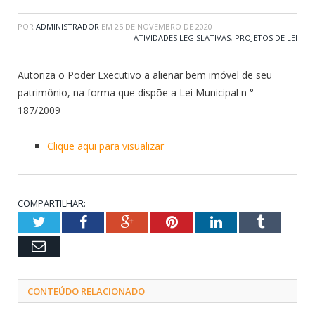
POR
ADMINISTRADOR
EM
25 DE NOVEMBRO DE 2020
ATIVIDADES LEGISLATIVAS
,
PROJETOS DE LEI
Autoriza o Poder Executivo a alienar bem imóvel de seu
patrimônio, na forma que dispõe a Lei Municipal n °
187/2009
Clique aqui para visualizar
COMPARTILHAR:
Twitter
Facebook
Google+
Pinterest
LinkedIn
Tumblr
Email
CONTEÚDO RELACIONADO