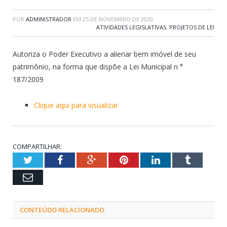
POR
ADMINISTRADOR
EM
25 DE NOVEMBRO DE 2020
ATIVIDADES LEGISLATIVAS
,
PROJETOS DE LEI
Autoriza o Poder Executivo a alienar bem imóvel de seu
patrimônio, na forma que dispõe a Lei Municipal n °
187/2009
Clique aqui para visualizar
COMPARTILHAR:
Twitter
Facebook
Google+
Pinterest
LinkedIn
Tumblr
Email
CONTEÚDO RELACIONADO