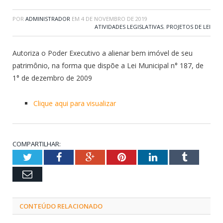
POR
ADMINISTRADOR
EM
4 DE NOVEMBRO DE 2019
ATIVIDADES LEGISLATIVAS
,
PROJETOS DE LEI
Autoriza o Poder Executivo a alienar bem imóvel de seu
patrimônio, na forma que dispõe a Lei Municipal n° 187, de
1° de dezembro de 2009
Clique aqui para visualizar
COMPARTILHAR:
Twitter
Facebook
Google+
Pinterest
LinkedIn
Tumblr
Email
CONTEÚDO RELACIONADO