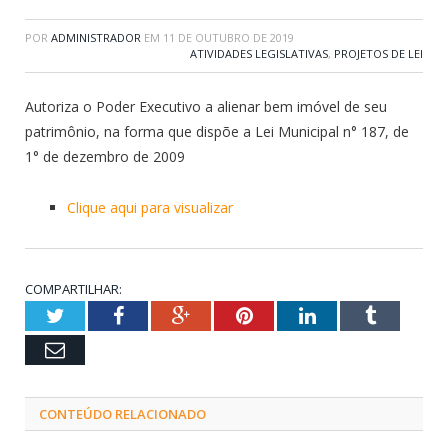
POR
ADMINISTRADOR
EM
11 DE OUTUBRO DE 2019
ATIVIDADES LEGISLATIVAS
,
PROJETOS DE LEI
Autoriza o Poder Executivo a alienar bem imóvel de seu
patrimônio, na forma que dispõe a Lei Municipal n° 187, de
1° de dezembro de 2009
Clique aqui para visualizar
COMPARTILHAR:
Twitter
Facebook
Google+
Pinterest
LinkedIn
Tumblr
Email
CONTEÚDO RELACIONADO