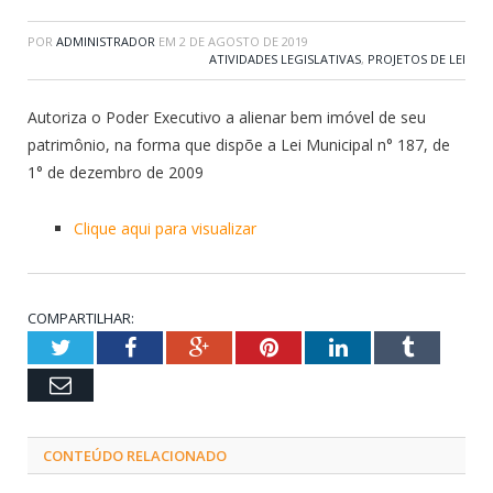
POR
ADMINISTRADOR
EM
2 DE AGOSTO DE 2019
ATIVIDADES LEGISLATIVAS
,
PROJETOS DE LEI
Autoriza o Poder Executivo a alienar bem imóvel de seu
patrimônio, na forma que dispõe a Lei Municipal n° 187, de
1° de dezembro de 2009
Clique aqui para visualizar
COMPARTILHAR:
Twitter
Facebook
Google+
Pinterest
LinkedIn
Tumblr
Email
CONTEÚDO RELACIONADO