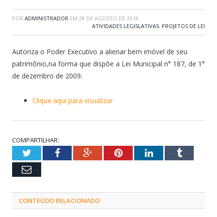
POR
ADMINISTRADOR
EM
28 DE AGOSTO DE 2018
ATIVIDADES LEGISLATIVAS
,
PROJETOS DE LEI
Autoriza o Poder Executivo a alienar bem imóvel de seu
patrimônio,na forma que dispõe a Lei Municipal n° 187, de 1°
de dezembro de 2009.
Clique aqui para visualizar
COMPARTILHAR:
Twitter
Facebook
Google+
Pinterest
LinkedIn
Tumblr
Email
CONTEÚDO RELACIONADO