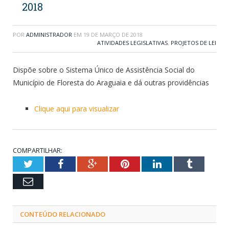
2018
POR
ADMINISTRADOR
EM
19 DE MARÇO DE 2018
ATIVIDADES LEGISLATIVAS
,
PROJETOS DE LEI
Dispõe sobre o Sistema Único de Assistência Social do
Município de Floresta do Araguaia e dá outras providências
Clique aqui para visualizar
COMPARTILHAR:
Twitter
Facebook
Google+
Pinterest
LinkedIn
Tumblr
Email
CONTEÚDO RELACIONADO