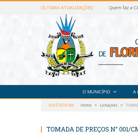
ÚLTIMAS ATUALIZAÇÕES:
Quem faz a Câ
O MUNICÍPIO
A
»
»
VOCÊ ESTÁ EM:
Home
Licitações
TOMAD
TOMADA DE PREÇOS N° 001/C