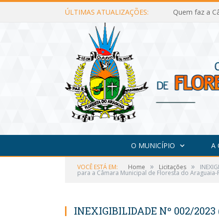
ÚLTIMAS ATUALIZAÇÕES:
Quem faz a Câ
O MUNICÍPIO
A
»
»
VOCÊ ESTÁ EM:
Home
Licitações
INEXIG
para a Câmara Municipal de Floresta do Araguaia-P
INEXIGIBILIDADE Nº 002/2023 