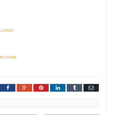
ILIDADE
BILIDADE
tter
Facebook
Google+
Pinterest
LinkedIn
Tumblr
Email