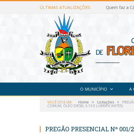
ÚLTIMAS ATUALIZAÇÕES:
Quem faz a Câ
O MUNICÍPIO
A
»
»
VOCÊ ESTÁ EM:
Home
Licitações
PREGÃ
COMUM, ÓLEO DIESEL S-10 E LUBRIFICANTES)
PREGÃO PRESENCIAL Nº 001/