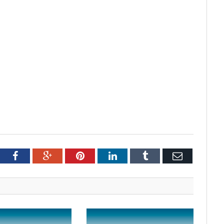
tter
Facebook
Google+
Pinterest
LinkedIn
Tumblr
Email