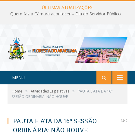
ÚLTIMAS ATUALIZAÇÕES:
Quem faz a Câmara acontecer – Dia do Servidor Público.
MENU
»
»
Home
Atividades Legislativas
PAUTA E ATA DA 16ª
SESSÃO ORDINÁRIA: NÃO HOUVE
PAUTA E ATA DA 16ª SESSÃO
0
ORDINÁRIA: NÃO HOUVE