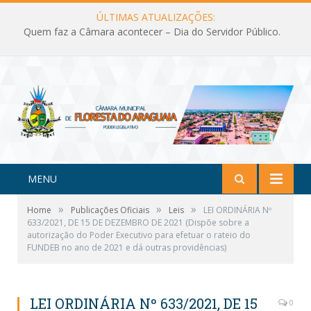
ÚLTIMAS ATUALIZAÇÕES:
Quem faz a Câmara acontecer – Dia do Servidor Público.
MENU
»
»
»
Home
Publicações Oficiais
Leis
LEI ORDINÁRIA Nº
633/2021, DE 15 DE DEZEMBRO DE 2021 (Dispõe sobre a
autorização do Poder Executivo para efetuar o rateio do
FUNDEB no ano de 2021 e dá outras providências)
LEI ORDINÁRIA Nº 633/2021, DE 15
0