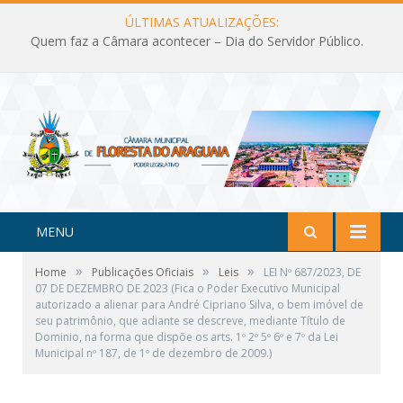
ÚLTIMAS ATUALIZAÇÕES:
Quem faz a Câmara acontecer – Dia do Servidor Público.
MENU
»
»
»
Home
Publicações Oficiais
Leis
LEI Nº 687/2023, DE
07 DE DEZEMBRO DE 2023 (Fica o Poder Executivo Municipal
autorizado a alienar para André Cipriano Silva, o bem imóvel de
seu patrimônio, que adiante se descreve, mediante Título de
Dominio, na forma que dispõe os arts. 1º 2º 5º 6º e 7º da Lei
Municipal nº 187, de 1º de dezembro de 2009.)