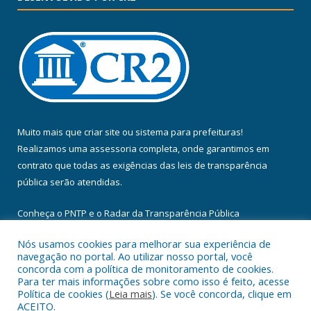
Muito mais que
criar site
ou
sistema para prefeituras
!
Realizamos uma
assessoria
completa, onde garantimos em
contrato que todas as exigências das
leis de transparência
pública
serão atendidas.
Conheça o
PNTP
e o
Radar da Transparência Pública
Nós usamos cookies para melhorar sua experiência de
navegação no portal. Ao utilizar nosso portal, você
concorda com a política de monitoramento de cookies.
Para ter mais informações sobre como isso é feito, acesse
Todos os direitos reservados a Câmara Municipal de Floresta do
Política de cookies (
Leia mais
). Se você concorda, clique em
Araguaia.
ACEITO.