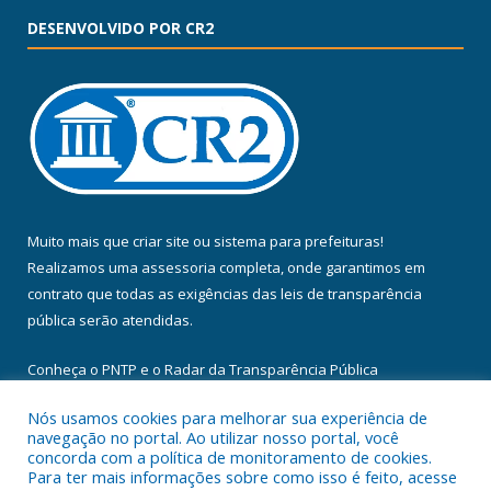
DESENVOLVIDO POR CR2
Muito mais que
criar site
ou
sistema para prefeituras
!
Realizamos uma
assessoria
completa, onde garantimos em
contrato que todas as exigências das
leis de transparência
pública
serão atendidas.
Conheça o
PNTP
e o
Radar da Transparência Pública
Nós usamos cookies para melhorar sua experiência de
navegação no portal. Ao utilizar nosso portal, você
concorda com a política de monitoramento de cookies.
Para ter mais informações sobre como isso é feito, acesse
Todos os direitos reservados a Câmara Municipal de Floresta do