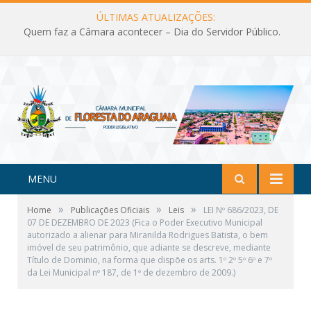
ÚLTIMAS ATUALIZAÇÕES:
Quem faz a Câmara acontecer – Dia do Servidor Público.
MENU
»
»
»
Home
Publicações Oficiais
Leis
LEI Nº 686/2023, DE
07 DE DEZEMBRO DE 2023 (Fica o Poder Executivo Municipal
autorizado a alienar para Miranilda Rodrigues Batista, o bem
imóvel de seu patrimônio, que adiante se descreve, mediante
Título de Dominio, na forma que dispõe os arts. 1º 2º 5º 6º e 7º
da Lei Municipal nº 187, de 1º de dezembro de 2009.)