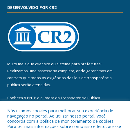
DESENVOLVIDO POR CR2
Muito mais que
criar site
ou
sistema para prefeituras
!
Realizamos uma
assessoria
completa, onde garantimos em
contrato que todas as exigências das
leis de transparência
pública
serão atendidas.
Conheça o
PNTP
e o
Radar da Transparência Pública
Nós usamos cookies para melhorar sua experiência de
navegação no portal. Ao utilizar nosso portal, você
concorda com a política de monitoramento de cookies.
Para ter mais informações sobre como isso é feito, acesse
Todos os direitos reservados a Câmara Municipal de Floresta do