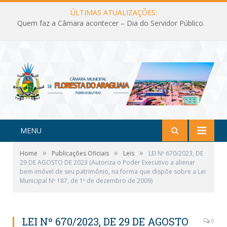
ÚLTIMAS ATUALIZAÇÕES:
Quem faz a Câmara acontecer – Dia do Servidor Público.
MENU
»
»
»
Home
Publicações Oficiais
Leis
LEI Nº 670/2023, DE
29 DE AGOSTO DE 2023 (Autoriza o Poder Executivo a alienar
bem imóvel de seu patrimônio, na forma que dispõe sobre a Lei
Municipal Nº 187, de 1º de dezembro de 2009)
LEI Nº 670/2023, DE 29 DE AGOSTO
0