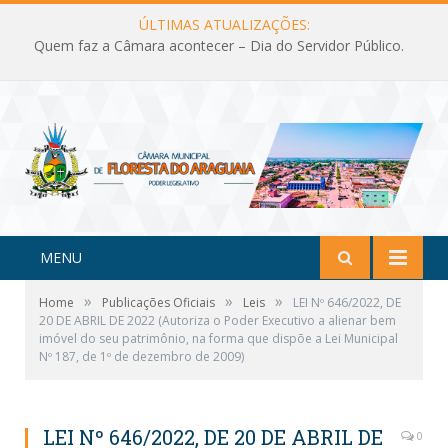
ÚLTIMAS ATUALIZAÇÕES:
Quem faz a Câmara acontecer – Dia do Servidor Público.
MENU
»
»
»
Home
Publicações Oficiais
Leis
LEI Nº 646/2022, DE
20 DE ABRIL DE 2022 (Autoriza o Poder Executivo a alienar bem
imóvel do seu patrimônio, na forma que dispõe a Lei Municipal
Nº 187, de 1º de dezembro de 2009)
LEI Nº 646/2022, DE 20 DE ABRIL DE
0