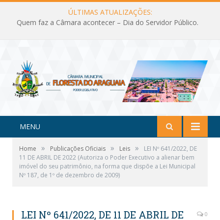
ÚLTIMAS ATUALIZAÇÕES:
Quem faz a Câmara acontecer – Dia do Servidor Público.
MENU
»
»
»
Home
Publicações Oficiais
Leis
LEI Nº 641/2022, DE
11 DE ABRIL DE 2022 (Autoriza o Poder Executivo a alienar bem
imóvel do seu patrimônio, na forma que dispõe a Lei Municipal
Nº 187, de 1º de dezembro de 2009)
LEI Nº 641/2022, DE 11 DE ABRIL DE
0