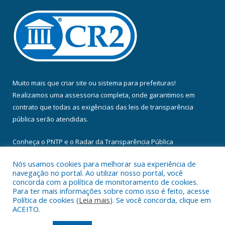
Muito mais que
criar site
ou
sistema para prefeituras
!
Realizamos uma
assessoria
completa, onde garantimos em
contrato que todas as exigências das
leis de transparência
pública
serão atendidas.
Conheça o
PNTP
e o
Radar da Transparência Pública
Nós usamos cookies para melhorar sua experiência de
navegação no portal. Ao utilizar nosso portal, você
concorda com a política de monitoramento de cookies.
Para ter mais informações sobre como isso é feito, acesse
Todos os direitos reservados a Câmara Municipal de Floresta do
Política de cookies (
Leia mais
). Se você concorda, clique em
Araguaia.
ACEITO.