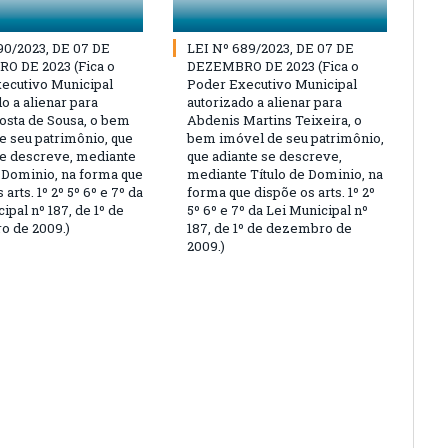
90/2023, DE 07 DE
LEI Nº 689/2023, DE 07 DE
O DE 2023 (Fica o
DEZEMBRO DE 2023 (Fica o
ecutivo Municipal
Poder Executivo Municipal
o a alienar para
autorizado a alienar para
osta de Sousa, o bem
Abdenis Martins Teixeira, o
e seu patrimônio, que
bem imóvel de seu patrimônio,
se descreve, mediante
que adiante se descreve,
e Dominio, na forma que
mediante Título de Dominio, na
 arts. 1º 2º 5º 6º e 7º da
forma que dispõe os arts. 1º 2º
ipal nº 187, de 1º de
5º 6º e 7º da Lei Municipal nº
 de 2009.)
187, de 1º de dezembro de
2009.)