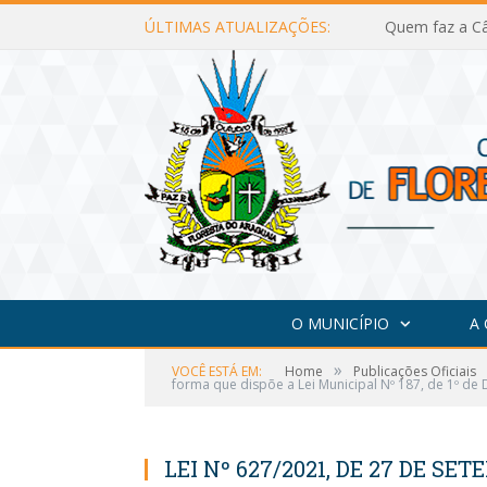
ÚLTIMAS ATUALIZAÇÕES:
Quem faz a Câ
O MUNICÍPIO
A
»
VOCÊ ESTÁ EM:
Home
Publicações Oficiais
forma que dispõe a Lei Municipal Nº 187, de 1º d
LEI Nº 627/2021, DE 27 DE SET