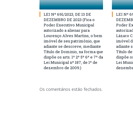
LEI Nº 691/2023, DE 13 DE
LEI Nº 6
DEZEMBRO DE 2023 (Fica o
DEZEMBR
Poder Executivo Municipal
Poder Ex
autorizado a alienar para
autorizad
Lourenço Alves Martins, o bem
Lázaro C
imóvel de seu patrimônio, que
imóvel d
adiante se descreve, mediante
adiante 
Título de Dominio, na forma que
Título d
dispõe os arts. 1º 2º 5º 6º e 7º da
dispõe os
Lei Municipal nº 187, de 1º de
Lei Munic
dezembro de 2009.)
dezembro
Os comentários estão fechados.