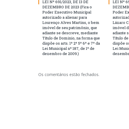
LEI Nº 691/2023, DE 13 DE
LEI Nº 6
DEZEMBRO DE 2023 (Fica o
DEZEMBR
Poder Executivo Municipal
Poder Ex
autorizado a alienar para
autorizad
Lourenço Alves Martins, o bem
Lázaro C
imóvel de seu patrimônio, que
imóvel d
adiante se descreve, mediante
adiante 
Título de Dominio, na forma que
Título d
dispõe os arts. 1º 2º 5º 6º e 7º da
dispõe os
Lei Municipal nº 187, de 1º de
Lei Munic
dezembro de 2009.)
dezembro
Os comentários estão fechados.