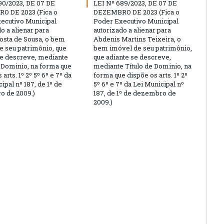
90/2023, DE 07 DE
LEI Nº 689/2023, DE 07 DE
O DE 2023 (Fica o
DEZEMBRO DE 2023 (Fica o
ecutivo Municipal
Poder Executivo Municipal
o a alienar para
autorizado a alienar para
osta de Sousa, o bem
Abdenis Martins Teixeira, o
e seu patrimônio, que
bem imóvel de seu patrimônio,
se descreve, mediante
que adiante se descreve,
e Dominio, na forma que
mediante Título de Dominio, na
 arts. 1º 2º 5º 6º e 7º da
forma que dispõe os arts. 1º 2º
ipal nº 187, de 1º de
5º 6º e 7º da Lei Municipal nº
 de 2009.)
187, de 1º de dezembro de
2009.)