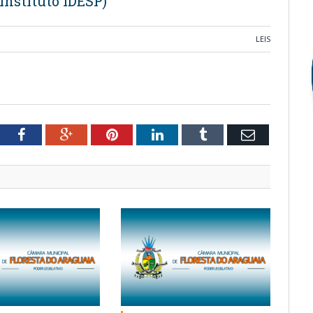
Instituto IDESP)
LEIS
tter
Facebook
Google+
Pinterest
LinkedIn
Tumblr
Email