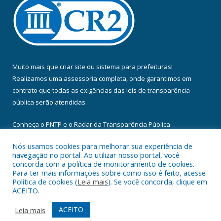
Muito mais que
criar site
ou
sistema para prefeituras
!
Realizamos uma
assessoria
completa, onde garantimos em
contrato que todas as exigências das
leis de transparência
pública
serão atendidas.
Conheça o
PNTP
e o
Radar da Transparência Pública
Nós usamos cookies para melhorar sua experiência de
navegação no portal. Ao utilizar nosso portal, você
concorda com a política de monitoramento de cookies.
Para ter mais informações sobre como isso é feito, acesse
Todos os direitos reservados a Câmara Municipal de Floresta do
Política de cookies (
Leia mais
). Se você concorda, clique em
Araguaia.
ACEITO.
Mapa do Site
Acessar Área Administrativa
ACEITO
Leia mais
Acessar Webmail