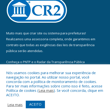
Muito mais que
criar site
ou
sistema para prefeituras
!
Realizamos uma
assessoria
completa, onde garantimos em
contrato que todas as exigências das
leis de transparência
pública
serão atendidas.
Conheça o
PNTP
e o
Radar da Transparência Pública
Nós usamos cookies para melhorar sua experiência de
navegação no portal. Ao utilizar nosso portal, você
concorda com a política de monitoramento de cookies.
Para ter mais informações sobre como isso é feito, acesse
Todos os direitos reservados a Câmara Municipal de Floresta do
Política de cookies (
Leia mais
). Se você concorda, clique em
Araguaia.
ACEITO.
Mapa do Site
Acessar Área Administrativa
ACEITO
Leia mais
Acessar Webmail