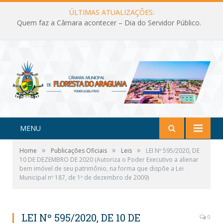
ÚLTIMAS ATUALIZAÇÕES:
Quem faz a Câmara acontecer – Dia do Servidor Público.
MENU
»
»
»
Home
Publicações Oficiais
Leis
LEI Nº 595/2020, DE
10 DE DEZEMBRO DE 2020 (Autoriza o Poder Executivo a alienar
bem imóvel de seu patrimônio, na forma que dispõe a Lei
Municipal nº 187, de 1º de dezembro de 2009)
LEI Nº 595/2020, DE 10 DE
0