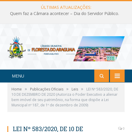
ÚLTIMAS ATUALIZAÇÕES:
Quem faz a Câmara acontecer – Dia do Servidor Público.
MENU
»
»
»
Home
Publicações Oficiais
Leis
LEI Nº 583/2020, DE
10 DE DEZEMBRO DE 2020 (Autoriza o Poder Executivo a alienar
bem imóvel de seu patrimônio, na forma que dispõe a Lei
Municipal nº 187, de 1º de dezembro de 2009)
LEI Nº 583/2020, DE 10 DE
0