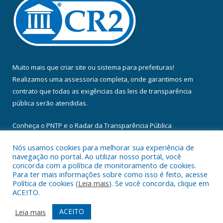
Muito mais que
criar site
ou
sistema para prefeituras
!
Realizamos uma
assessoria
completa, onde garantimos em
contrato que todas as exigências das
leis de transparência
pública
serão atendidas.
Conheça o
PNTP
e o
Radar da Transparência Pública
Nós usamos cookies para melhorar sua experiência de
navegação no portal. Ao utilizar nosso portal, você
concorda com a política de monitoramento de cookies.
Para ter mais informações sobre como isso é feito, acesse
Todos os direitos reservados a Câmara Municipal de Floresta do
Política de cookies (
Leia mais
). Se você concorda, clique em
Araguaia.
ACEITO.
Mapa do Site
Acessar Área Administrativa
ACEITO
Leia mais
Acessar Webmail