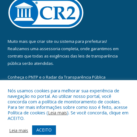
Muito mais que
criar site
ou
sistema para prefeituras
!
Realizamos uma
assessoria
completa, onde garantimos em
contrato que todas as exigências das
leis de transparência
pública
serão atendidas.
Conheça o
PNTP
e o
Radar da Transparência Pública
Nós usamos cookies para melhorar sua experiência de
navegação no portal. Ao utilizar nosso portal, você
concorda com a política de monitoramento de cookies.
Para ter mais informações sobre como isso é feito, acesse
Todos os direitos reservados a Câmara Municipal de Floresta do
Política de cookies (
Leia mais
). Se você concorda, clique em
Araguaia.
ACEITO.
Mapa do Site
Acessar Área Administrativa
ACEITO
Leia mais
Acessar Webmail