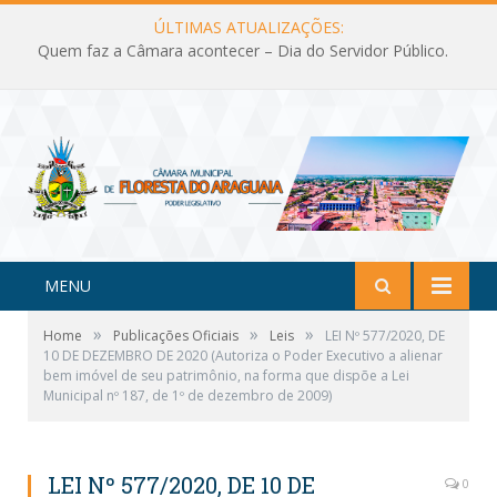
ÚLTIMAS ATUALIZAÇÕES:
Quem faz a Câmara acontecer – Dia do Servidor Público.
MENU
»
»
»
Home
Publicações Oficiais
Leis
LEI Nº 577/2020, DE
10 DE DEZEMBRO DE 2020 (Autoriza o Poder Executivo a alienar
bem imóvel de seu patrimônio, na forma que dispõe a Lei
Municipal nº 187, de 1º de dezembro de 2009)
LEI Nº 577/2020, DE 10 DE
0