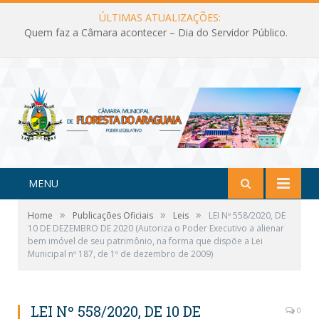
ÚLTIMAS ATUALIZAÇÕES:
Quem faz a Câmara acontecer – Dia do Servidor Público.
MENU
»
»
»
Home
Publicações Oficiais
Leis
LEI Nº 558/2020, DE
10 DE DEZEMBRO DE 2020 (Autoriza o Poder Executivo a alienar
bem imóvel de seu patrimônio, na forma que dispõe a Lei
Municipal nº 187, de 1º de dezembro de 2009)
LEI Nº 558/2020, DE 10 DE
0