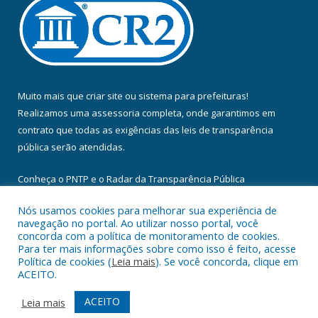
Muito mais que
criar site
ou
sistema para prefeituras
!
Realizamos uma
assessoria
completa, onde garantimos em
contrato que todas as exigências das
leis de transparência
pública
serão atendidas.
Conheça o
PNTP
e o
Radar da Transparência Pública
Nós usamos cookies para melhorar sua experiência de
navegação no portal. Ao utilizar nosso portal, você
concorda com a política de monitoramento de cookies.
Para ter mais informações sobre como isso é feito, acesse
Todos os direitos reservados a Câmara Municipal de Floresta do
Política de cookies (
Leia mais
). Se você concorda, clique em
Araguaia.
ACEITO.
Mapa do Site
Acessar Área Administrativa
ACEITO
Leia mais
Acessar Webmail