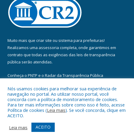
Muito mais que
criar site
ou
sistema para prefeituras
!
Realizamos uma
assessoria
completa, onde garantimos em
contrato que todas as exigências das
leis de transparência
pública
serão atendidas.
Conheça o
PNTP
e o
Radar da Transparência Pública
Nós usamos cookies para melhorar sua experiência de
navegação no portal. Ao utilizar nosso portal, você
concorda com a política de monitoramento de cookies.
Para ter mais informações sobre como isso é feito, acesse
Todos os direitos reservados a Câmara Municipal de Floresta do
Política de cookies (
Leia mais
). Se você concorda, clique em
Araguaia.
ACEITO.
Mapa do Site
Acessar Área Administrativa
ACEITO
Leia mais
Acessar Webmail