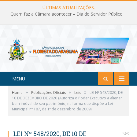
ÚLTIMAS ATUALIZAÇÕES:
Quem faz a Câmara acontecer – Dia do Servidor Público.
MENU
»
»
»
Home
Publicações Oficiais
Leis
LEI Nº 548/2020, DE
10 DE DEZEMBRO DE 2020 (Autoriza o Poder Executivo a alienar
bem imóvel de seu patrimônio, na forma que dispõe a Lei
Municipal nº 187, de 1º de dezembro de 2009)
LEI Nº 548/2020, DE 10 DE
0