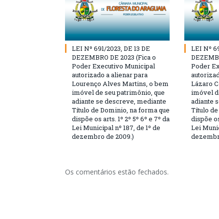
LEI Nº 691/2023, DE 13 DE
LEI Nº 6
DEZEMBRO DE 2023 (Fica o
DEZEMBR
Poder Executivo Municipal
Poder Ex
autorizado a alienar para
autorizad
Lourenço Alves Martins, o bem
Lázaro C
imóvel de seu patrimônio, que
imóvel d
adiante se descreve, mediante
adiante 
Título de Dominio, na forma que
Título d
dispõe os arts. 1º 2º 5º 6º e 7º da
dispõe os
Lei Municipal nº 187, de 1º de
Lei Munic
dezembro de 2009.)
dezembro
Os comentários estão fechados.