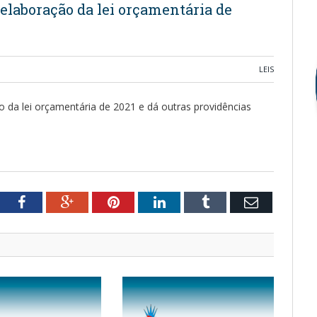
a elaboração da lei orçamentária de
LEIS
ão da lei orçamentária de 2021 e dá outras providências
tter
Facebook
Google+
Pinterest
LinkedIn
Tumblr
Email