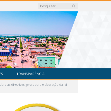
ES
TRANSPARÊNCIA
re as diretrizes gerais para elaboração da lei