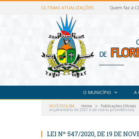
ÚLTIMAS ATUALIZAÇÕES:
Quem faz a Câ
O MUNICÍPIO
A
»
VOCÊ ESTÁ EM:
Home
Publicações Oficiais
orçamentária de 2021 e dá outras providências)
LEI Nº 547/2020, DE 19 DE NO