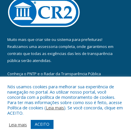
Muito mais que
criar site
ou
sistema para prefeituras
!
Realizamos uma
assessoria
completa, onde garantimos em
contrato que todas as exigências das
leis de transparência
pública
serão atendidas.
Conheça o
PNTP
e o
Radar da Transparência Pública
Nós usamos cookies para melhorar sua experiência de
navegação no portal. Ao utilizar nosso portal, você
concorda com a política de monitoramento de cookies.
Para ter mais informações sobre como isso é feito, acesse
Todos os direitos reservados a Câmara Municipal de Floresta do
Política de cookies (
Leia mais
). Se você concorda, clique em
Araguaia.
ACEITO.
Mapa do Site
Acessar Área Administrativa
ACEITO
Leia mais
Acessar Webmail