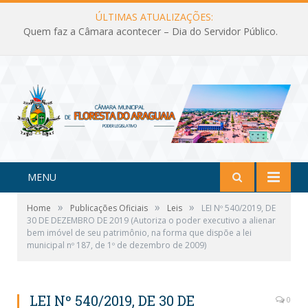
ÚLTIMAS ATUALIZAÇÕES:
Quem faz a Câmara acontecer – Dia do Servidor Público.
MENU
»
»
»
Home
Publicações Oficiais
Leis
LEI Nº 540/2019, DE
30 DE DEZEMBRO DE 2019 (Autoriza o poder executivo a alienar
bem imóvel de seu patrimônio, na forma que dispõe a lei
municipal nº 187, de 1º de dezembro de 2009)
LEI Nº 540/2019, DE 30 DE
0