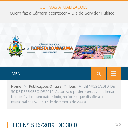
ÚLTIMAS ATUALIZAÇÕES:
Quem faz a Câmara acontecer – Dia do Servidor Público.
MENU
»
»
»
Home
Publicações Oficiais
Leis
LEI Nº 536/2019, DE
30 DE DEZEMBRO DE 2019 (Autoriza o poder executivo a alienar
bem imóvel de seu patrimônio, na forma que dispõe a lei
municipal nº 187, de 1º de dezembro de 2009)
LEI Nº 536/2019, DE 30 DE
0