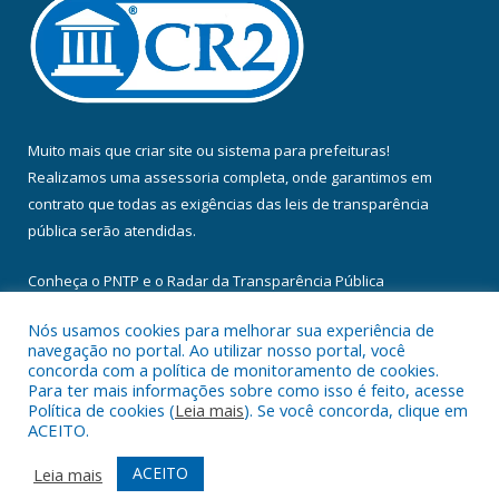
Muito mais que
criar site
ou
sistema para prefeituras
!
Realizamos uma
assessoria
completa, onde garantimos em
contrato que todas as exigências das
leis de transparência
pública
serão atendidas.
Conheça o
PNTP
e o
Radar da Transparência Pública
Nós usamos cookies para melhorar sua experiência de
navegação no portal. Ao utilizar nosso portal, você
concorda com a política de monitoramento de cookies.
Para ter mais informações sobre como isso é feito, acesse
Todos os direitos reservados a Câmara Municipal de Floresta do
Política de cookies (
Leia mais
). Se você concorda, clique em
Araguaia.
ACEITO.
Mapa do Site
Acessar Área Administrativa
ACEITO
Leia mais
Acessar Webmail