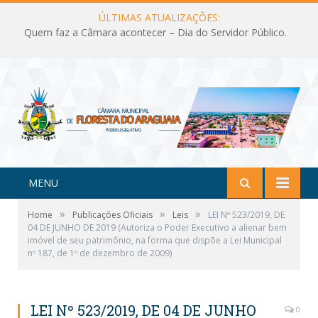
ÚLTIMAS ATUALIZAÇÕES:
Quem faz a Câmara acontecer – Dia do Servidor Público.
MENU
»
»
»
Home
Publicações Oficiais
Leis
LEI Nº 523/2019, DE
04 DE JUNHO DE 2019 (Autoriza o Poder Executivo a alienar bem
imóvel de seu patrimônio, na forma que dispõe a Lei Municipal
nº 187, de 1º de dezembro de 2009)
LEI Nº 523/2019, DE 04 DE JUNHO
0