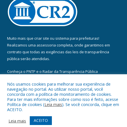
Muito mais que
criar site
ou
sistema para prefeituras
!
Realizamos uma
assessoria
completa, onde garantimos em
contrato que todas as exigências das
leis de transparência
pública
serão atendidas.
Conheça o
PNTP
e o
Radar da Transparência Pública
Nós usamos cookies para melhorar sua experiência de
navegação no portal. Ao utilizar nosso portal, você
concorda com a política de monitoramento de cookies.
Para ter mais informações sobre como isso é feito, acesse
Todos os direitos reservados a Câmara Municipal de Floresta do
Política de cookies (
Leia mais
). Se você concorda, clique em
Araguaia.
ACEITO.
Mapa do Site
Acessar Área Administrativa
ACEITO
Leia mais
Acessar Webmail