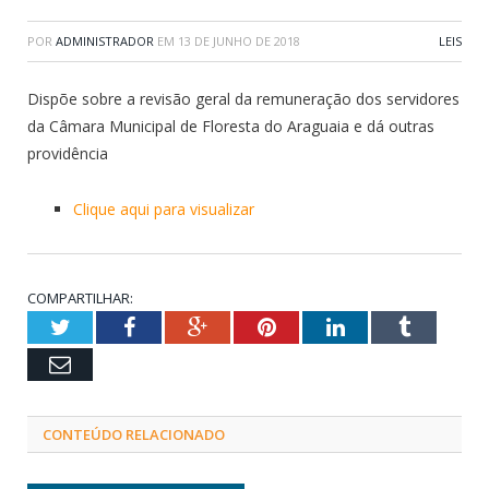
POR
ADMINISTRADOR
EM
13 DE JUNHO DE 2018
LEIS
Dispõe sobre a revisão geral da remuneração dos servidores
da Câmara Municipal de Floresta do Araguaia e dá outras
providência
Clique aqui para visualizar
COMPARTILHAR:
Twitter
Facebook
Google+
Pinterest
LinkedIn
Tumblr
Email
CONTEÚDO RELACIONADO