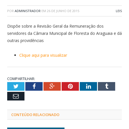
POR
ADMINISTRADOR
EM
26 DE JUNHO DE 2015
LEIS
Dispõe sobre a Revisão Geral da Remuneração dos
servidores da Câmara Municipal de Floresta do Araguaia e dá
outras providências
Clique aqui para visualizar
COMPARTILHAR:
Twitter
Facebook
Google+
Pinterest
LinkedIn
Tumblr
Email
CONTEÚDO RELACIONADO